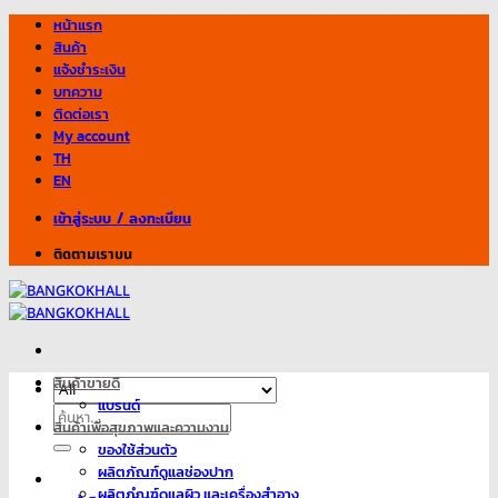
Skip
หน้าแรก
to
สินค้า
content
แจ้งชำระเงิน
บทความ
ติดต่อเรา
My account
TH
EN
เข้าสู่ระบบ / ลงทะเบียน
ติดตามเราบน
สินค้าขายดี
แบรนด์
ค้นหา:
สินค้าเพื่อสุขภาพและความงาม
ของใช้ส่วนตัว
ผลิตภัณฑ์ดูแลช่องปาก
ผลิตภํณฑ์ดูแลผิว และเครื่องสำอาง