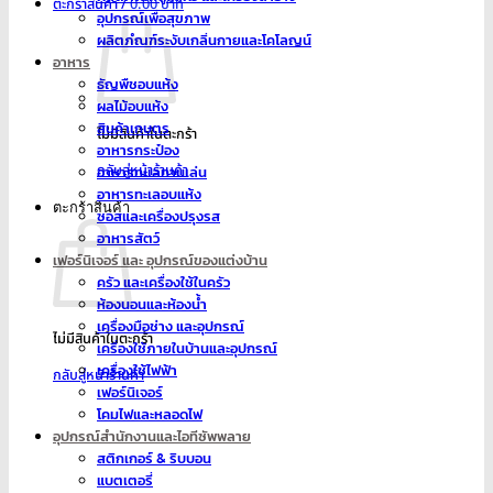
ตะกร้าสินค้า /
0.00
อุปกรณ์เพื่อสุขภาพ
ผลิตภํณฑ์ระงับเกลิ่นกายและโคโลญน์
อาหาร
ธัญพืชอบแห้ง
ผลไม้อบแห้ง
สินค้าเกษตร
ไม่มีสินค้าในตะกร้า
อาหารกระป๋อง
กลับสู่หน้าร้านค้า
อาหารทะเลทานเล่น
อาหารทะเลอบแห้ง
ตะกร้าสินค้า
ซอสและเครื่องปรุงรส
อาหารสัตว์
เฟอร์นิเจอร์ และ อุปกรณ์ของแต่งบ้าน
ครัว และเครื่องใช้ในครัว
ห้องนอนและห้องน้ำ
เครื่องมือช่าง และอุปกรณ์
ไม่มีสินค้าในตะกร้า
เครื่องใช้ภายในบ้านและอุปกรณ์
เครื่องใช้ไฟฟ้า
กลับสู่หน้าร้านค้า
เฟอร์นิเจอร์
โคมไฟและหลอดไฟ
อุปกรณ์สำนักงานและไอทีซัพพลาย
สติกเกอร์ & ริบบอน
แบตเตอรี่