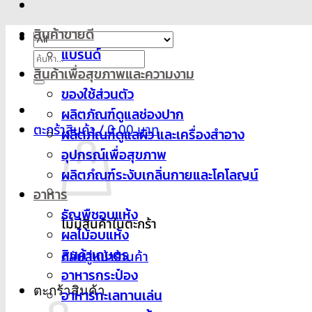
สินค้าขายดี
แบรนด์
ค้นหา:
สินค้าเพื่อสุขภาพและความงาม
ของใช้ส่วนตัว
ผลิตภัณฑ์ดูแลช่องปาก
ตะกร้าสินค้า /
0.00
ผลิตภํณฑ์ดูแลผิว และเครื่องสำอาง
อุปกรณ์เพื่อสุขภาพ
ผลิตภํณฑ์ระงับเกลิ่นกายและโคโลญน์
อาหาร
ธัญพืชอบแห้ง
ไม่มีสินค้าในตะกร้า
ผลไม้อบแห้ง
สินค้าเกษตร
กลับสู่หน้าร้านค้า
อาหารกระป๋อง
ตะกร้าสินค้า
อาหารทะเลทานเล่น